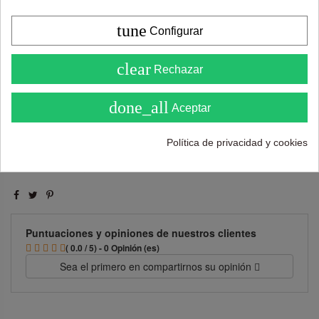
tune
Configurar
4.6
clear
Rechazar
Añadir al carrito
( Sobre 5 )
done_all
Aceptar
Política de privacidad y cookies
Puntuaciones y opiniones de nuestros clientes
( 0.0 / 5) - 0 Opinión (es)
Sea el primero en compartirnos su opinión