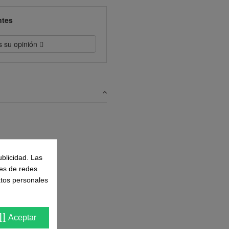
ntes
s su opinión
ublicidad. Las
nes de redes
atos personales
ll
Aceptar