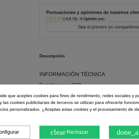
Puntuaciones y opiniones de nuestros clie
( 0.0 / 5) - 0 Opinión (es)
Sea el primero en compartirno
Descripción
INFORMACIÓN TÉCNICA
Portalámparas: PCB
Clase energética: G
pide que aceptes cookies para fines de rendimiento, redes sociales y p
Clase eléctrica: Class 1
y las cookies publicitarias de terceros se utilizan para ofrecerte funcio
Potencia máxima: 36W
ncios personalizados. ¿Aceptas estas cookies y el procesamiento de d
Voltaje: 220/240 V
Frecuencia: 50/60 Hz
Flujo luminoso: 2.880 lm
clear
done_a
onfigurar
Rechazar
Regulación: CONTROL REMOTO