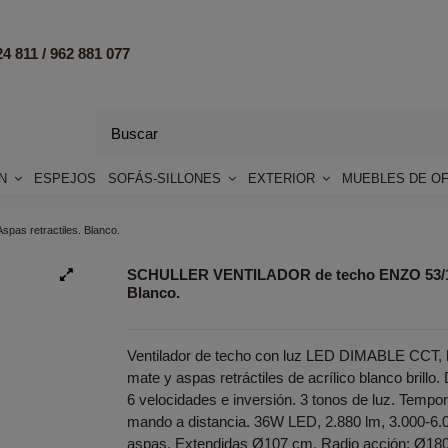
4 811 /
962 881 077
ÓN
ESPEJOS
SOFÁS-SILLONES
EXTERIOR
MUEBLES DE OF
s retractiles. Blanco.
SCHULLER VENTILADOR de techo ENZO 53/106
Blanco.
Ventilador de techo con luz LED DIMABLE CCT, 
mate y aspas retráctiles de acrílico blanco brillo.
6 velocidades e inversión. 3 tonos de luz. Tempor
mando a distancia. 36W LED, 2.880 lm, 3.000-6.00
aspas, Extendidas Ø107 cm. Radio acción: Ø18