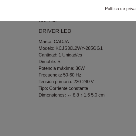
Temperatura de color: 3.000 K
Vida media: 30.000h
Política de priv
Factor de potencia: >0,90
CRI: >80
DRIVER LED
Marca: CADJA
Modelo: KCJS36L2WY-285GG1
Cantidad: 1 Unidad/es
Dimable: Sí
Potencia máxima: 36W
Frecuencia: 50-60 Hz
Tensión primaria: 220-240 V
Tipo: Corriente constante
Dimensiones: ↔ 8,8 ↨ 1,6
5,0 cm