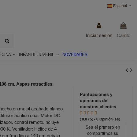
Español
Iniciar sesión
Carrito
ICINA
INFANTIL-JUVENIL
NOVEDADES
 cm. Aspas retractiles.
Puntuaciones y
opiniones de
nuestros clientes
hecho en metal acabado blanco
 Difusor acrílico opal. Motor DC:
( 0.0 / 5) - 0 Opinión (es)
izador. control remoto.Incluye
Sea el primero en
0 K. Ventilador: Hélice de 4
compartirnos su
0 cm (medido a 140 cm debajo