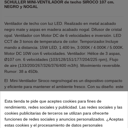
SCHULLER MINI-VENTILADOR de techo SIROCO 107 cm.
NEGRO y NOGAL
Ventilador de techo con luz LED. Realizado en metal acabado
negro mate y aspas en madera acabado nogal. Difusor de cristal
opal. Ventilador con Motor DC de 6 velocidades e inversión. LED
CCT de 3 tonos de temperatura de color. Temporizador.Incluye
mando a distancia. 15W LED, 1.400 lm, 3.000K / 4.000K / 5.000K.
Motor DC 10W con 6 velocidades. Ventilador: Hélice de 3 aspas,
Ø107 cm. 6 velocidades (103/128/151/177/204/225 rpm), Flujo
de aire (133/200/267/326/376/400 m3/h). Movimiento reversible.
Rumor: 38 a 45Db.
El Mini-Ventilador Siroco negro/nogal es un dispositivo compacto
y eficiente para mantener el ambiente fresco. Con su diseño este
ventilador proporciona una brisa refrescante en espacios
reducidos. Ideal para escritorios, mesas de noche o cualquier
Esta tienda te pide que aceptes cookies para fines de
lugar donde se necesite una circulación de aire rápida y
rendimiento, redes sociales y publicidad. Las redes sociales y las
silenciosa.
cookies publicitarias de terceros se utilizan para ofrecerte
funciones de redes sociales y anuncios personalizados. ¿Aceptas
¿Necesitas ayuda?
tel.
638 524 811
o
962 881 077
estas cookies y el procesamiento de datos personales