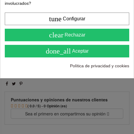
involucrados?
tune
185,00 €
Configurar
349,00 €
4.6
clear
Rechazar
( Sobre 5 )
Añadir al carrito
done_all
Aceptar
Política de privacidad y cookies
Puntuaciones y opiniones de nuestros clientes
( 0.0 / 5) - 0 Opinión (es)
Sea el primero en compartirnos su opinión