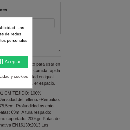
ntes
s su opinión
ublicidad. Las
nes de redes
atos personales
ll
Aceptar
CISELIA es perfecto para usar en
a disfrutar de una comida rápida
acidad y cookies
e estilo y comodidad en igual
funcional a cualquier espacio.
1 CM TEJIDO: 100%
idad del relleno: -Respaldo:
 75,5cm. Profundidad asiento:
atas: 69m. Altura respaldo:
mo soportado: 200kgr. Patas de
rmativa EN16139:2013 Las