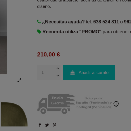
diseño.
¿Necesitas ayuda?
tel.
638 524 811
o
96
Recuerda utiliza "PROMO"
para obtener
210,00 €
Añadir al carrito