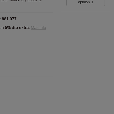
opinión
2 881 077
 un
5% dto extra
.
Más info