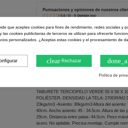
Puntuaciones y opiniones de nuestros clie
( 0.0 / 5) - 0 Opinión (es)
Sea el primero en compartirno
pide que aceptes cookies para fines de rendimiento, redes sociales y p
y las cookies publicitarias de terceros se utilizan para ofrecerte funcio
ncios personalizados. ¿Aceptas estas cookies y el procesamiento de d
Descripción
clear
done_a
onfigurar
Rechazar
Con una altura de 75,5 centímetros, el taburete 
una barra de cocina, isla o mostrador. Ya sea par
Política de priv
o para socializar con amigos, este taburete ofrec
medida, convirtiéndolo en una adición elegante y 
TABURETE TERCIOPELO VERDE 55 X 50 X 10
POLIÉSTER. DENSIDAD LA TELA: 270GR/M2 Dens
23kgs/m3 -Asiento: 30kgs/m3 Altura del asiento:
40cm. Ancho asiento: 45 - 34.5cm. Altura de las p
29cm. Distancia entre patas: 44.5cm. Peso máxi
acero. No apilable. Precisa montaje. Cumple no