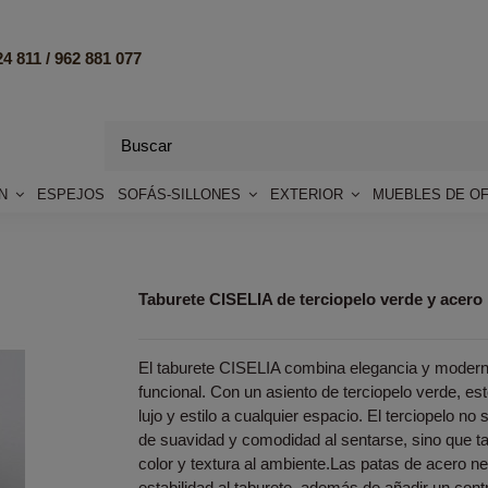
4 811 /
962 881 077
ÓN
ESPEJOS
SOFÁS-SILLONES
EXTERIOR
MUEBLES DE OF
Taburete CISELIA de terciopelo verde y acero
El taburete CISELIA combina elegancia y moderni
funcional. Con un asiento de terciopelo verde, es
lujo y estilo a cualquier espacio. El terciopelo n
de suavidad y comodidad al sentarse, sino que 
color y textura al ambiente.Las patas de acero ne
estabilidad al taburete, además de añadir un con