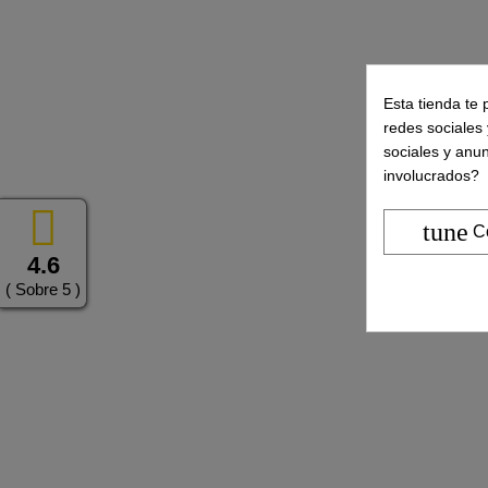
Esta tienda te 
redes sociales 
sociales y anu
involucrados?
tune
C
4.6
( Sobre 5 )