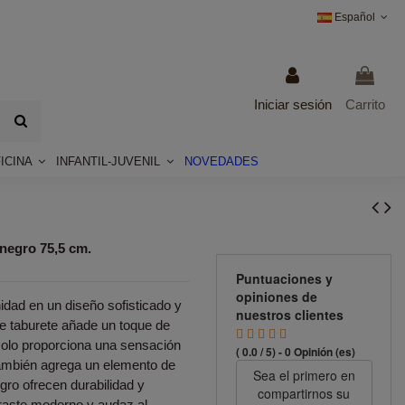
Español
Iniciar sesión
Carrito
ICINA
INFANTIL-JUVENIL
NOVEDADES
 negro 75,5 cm.
Puntuaciones y
opiniones de
dad en un diseño sofisticado y
nuestros clientes
te taburete añade un toque de
o solo proporciona una sensación
( 0.0 / 5) - 0 Opinión (es)
también agrega un elemento de
Sea el primero en
gro ofrecen durabilidad y
compartirnos su
traste moderno y audaz al