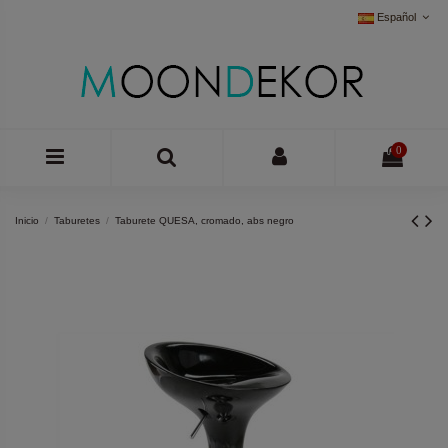
Español
0
Inicio
Taburetes
Taburete QUESA, cromado, abs negro