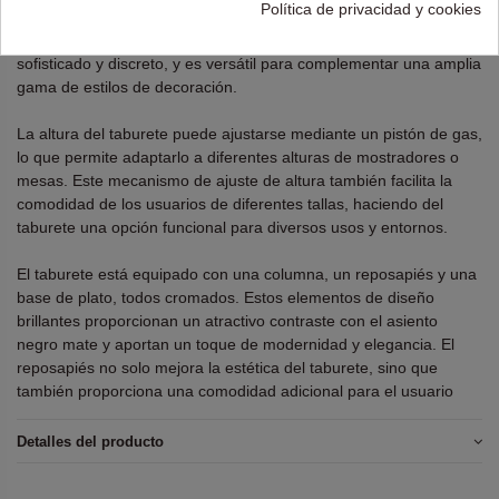
Política de privacidad y cookies
de plástico resistente y duradero, es ideal para resistir el uso
diario. El acabado mate del asiento negro aporta un aspecto
sofisticado y discreto, y es versátil para complementar una amplia
gama de estilos de decoración.
La altura del taburete puede ajustarse mediante un pistón de gas,
lo que permite adaptarlo a diferentes alturas de mostradores o
mesas. Este mecanismo de ajuste de altura también facilita la
comodidad de los usuarios de diferentes tallas, haciendo del
taburete una opción funcional para diversos usos y entornos.
El taburete está equipado con una columna, un reposapiés y una
base de plato, todos cromados. Estos elementos de diseño
brillantes proporcionan un atractivo contraste con el asiento
negro mate y aportan un toque de modernidad y elegancia. El
reposapiés no solo mejora la estética del taburete, sino que
también proporciona una comodidad adicional para el usuario
Detalles del producto