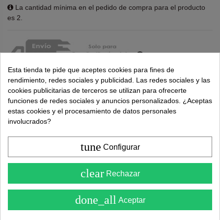
La cantidad mínima en el pedido de compra para el producto
es 2.
Esta tienda te pide que aceptes cookies para fines de
rendimiento, redes sociales y publicidad. Las redes sociales y las
cookies publicitarias de terceros se utilizan para ofrecerte
funciones de redes sociales y anuncios personalizados. ¿Aceptas
estas cookies y el procesamiento de datos personales
Puntuaciones y opiniones de nuestros clientes
involucrados?
( 0.0 / 5) - 0 Opinión (es)
Sea el primero en compartirnos su opinión
tune
Configurar
4.6
clear
Rechazar
( Sobre 5 )
Descripción
done_all
Aceptar
El taburete AUSTIN de diseño multiusos cuenta con un asiento
hecho de ABS inyectado en un color negro mate. El ABS, un tipo