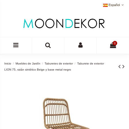
Español
0
Inicio
Muebles de Jardín
Taburetes de exterior
Taburete de exterior
LION 75, ratán sintético Beige y base metal negro