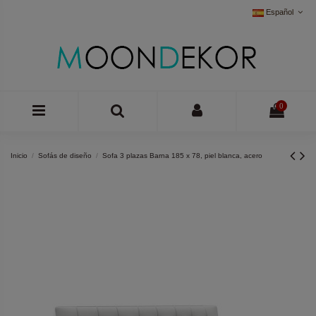
Español
0
Inicio
Sofás de diseño
Sofa 3 plazas Barna 185 x 78, piel blanca, acero