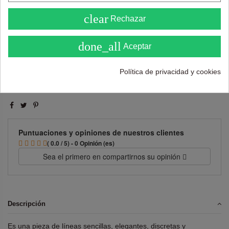
4.6
clear
Añadir al carrito
Rechazar
( Sobre 5 )
done_all
Aceptar
Política de privacidad y cookies
Puntuaciones y opiniones de nuestros clientes
( 0.0 / 5) - 0 Opinión (es)
Sea el primero en compartirnos su opinión
Descripción
Es una pieza de líneas sencillas, elegantes, discretas y