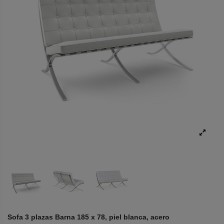
Sofa 3 plazas Barna 185 x 78, piel blanca, acero