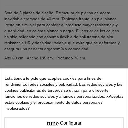
Sofa de 3 plazas de diseño. Estructura de pletina de acero
inoxidable cromada de 40 mm. Tapizado frontal en piel blanca
,resto en similpiel para conferir al producto mayor resistencia y
durabilidad, en colores blanco o negro. El interior de los cojines
ha sido rellenado con espuma flexible de poliuretano de alta
resistencia HR y densidad variable que evita que se deformen y
asegura una perfecta ergonomía y comodidad.
Alto 80 cm. Ancho 185 cm. Profundo 78 cm.
¿Necesitas ayuda?
tel.
638 524 811
o
962 881 077
Esta tienda te pide que aceptes cookies para fines de
Recuerda utiliza "PROMO"
para obtener un
5% dto
rendimiento, redes sociales y publicidad. Las redes sociales y las
extra
.
Más info
cookies publicitarias de terceros se utilizan para ofrecerte
funciones de redes sociales y anuncios personalizados. ¿Aceptas
estas cookies y el procesamiento de datos personales
1.447,00 €
involucrados?
2.595,00 €
tune
Configurar