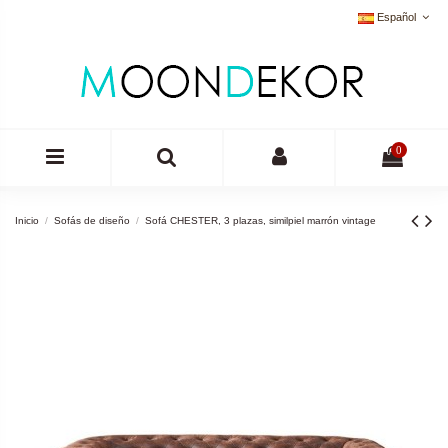
Español
0
Inicio
Sofás de diseño
Sofá CHESTER, 3 plazas, similpiel marrón vintage