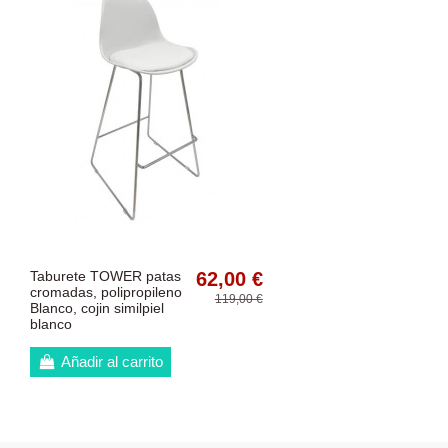
Taburete TOWER patas
62,00 €
cromadas, polipropileno
119,00 €
Blanco, cojin similpiel
blanco
Añadir al carrito