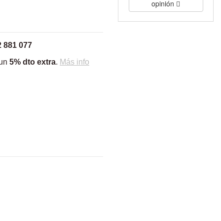
opinión
2 881 077
 un
5% dto extra
.
Más info