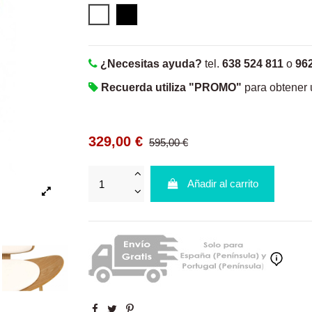
Blanco
Negro
¿Necesitas ayuda?
tel.
638 524 811
o
96
Recuerda utiliza "PROMO"
para obtener
329,00 €
595,00 €
Añadir al carrito