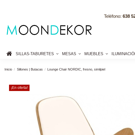
Teléfono:
638 52
SILLAS-TABURETES
MESAS
MUEBLES
ILUMINACI
Inicio
Sillones | Butacas
Lounge Chair NORDIC, fresno, similpiel
¡En oferta!