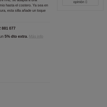
opinión
mio hasta el costero. Ya sea en
tura, esta silla añade un toque
2 881 077
 un
5% dto extra
.
Más info