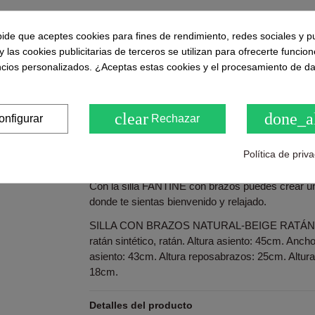
pide que aceptes cookies para fines de rendimiento, redes sociales y p
y las cookies publicitarias de terceros se utilizan para ofrecerte funcio
Puntuaciones y opiniones de nuestros clie
ncios personalizados. ¿Aceptas estas cookies y el procesamiento de d
( 0.0 / 5) - 0 Opinión (es)
Sea el primero en compartirno
clear
done_a
onfigurar
Rechazar
Descripción
Política de priv
Con la silla FANTINE con brazos puedes crear un
donde te sientas bienvenido y relajado.
SILLA CON BRAZOS NATURAL-BEIGE RATÁN 57 
ratán sintético, ratán. Altura asiento: 45cm. Anc
asiento: 43cm. Altura reposabrazos: 25cm. Altura
18cm.
Detalles del producto