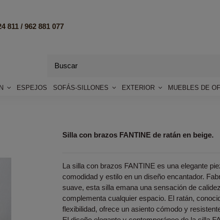
4 811 /
962 881 077
ÓN
ESPEJOS
SOFÁS-SILLONES
EXTERIOR
MUEBLES DE OF
Silla con brazos FANTINE de ratán en beige.
La silla con brazos FANTINE es una elegante pie
comodidad y estilo en un diseño encantador. Fabr
suave, esta silla emana una sensación de calidez
complementa cualquier espacio. El ratán, conocid
flexibilidad, ofrece un asiento cómodo y resistent
El diseño elegante y contemporáneo de la silla 