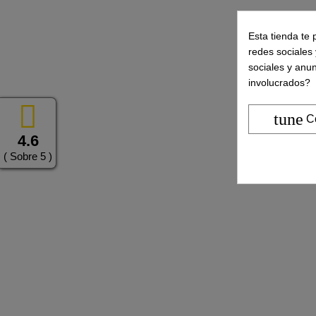
Esta tienda te 
redes sociales 
sociales y anu
involucrados?
tune
C
4.6
( Sobre 5 )