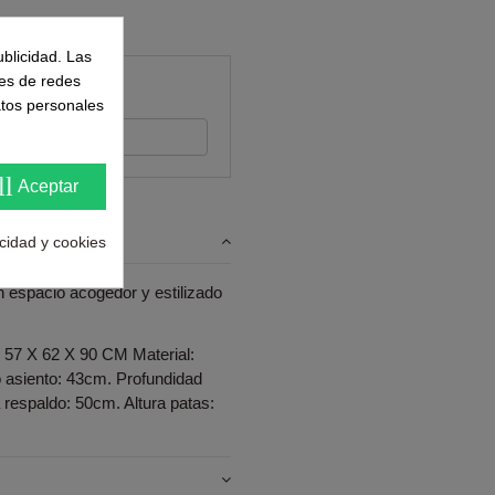
ublicidad. Las
nes de redes
ntes
atos personales
s su opinión
ll
Aceptar
acidad y cookies
 espacio acogedor y estilizado
X 62 X 90 CM Material:
ho asiento: 43cm. Profundidad
 respaldo: 50cm. Altura patas: