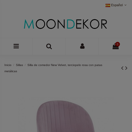
Español
0
Inicio
Sillas
Silla de comedor New Velvet, terciopelo rosa con patas
metálicas