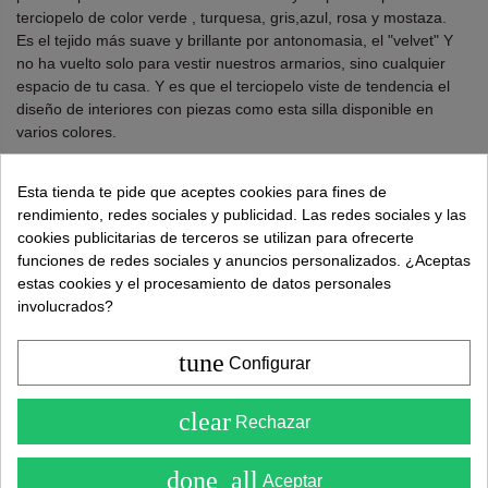
terciopelo de color verde , turquesa, gris,azul, rosa y mostaza.
Es el tejido más suave y brillante por antonomasia, el "velvet" Y
no ha vuelto solo para vestir nuestros armarios, sino cualquier
espacio de tu casa. Y es que el terciopelo viste de tendencia el
diseño de interiores con piezas como esta silla disponible en
varios colores.
Altura: 76,5 cms. Ancho: 47,5 cms. Fondo: 53 cms.
Esta tienda te pide que aceptes cookies para fines de
Altura suelo al asiento : 48 cms
rendimiento, redes sociales y publicidad. Las redes sociales y las
cookies publicitarias de terceros se utilizan para ofrecerte
¿Necesitas ayuda?
tel.
638 524 811
o
962 881 077
funciones de redes sociales y anuncios personalizados. ¿Aceptas
estas cookies y el procesamiento de datos personales
Recuerda utiliza "PROMO"
para obtener un
5% dto
involucrados?
extra
.
Más info
tune
Configurar
59,00 €
149,00 €
4.6
clear
Rechazar
( Sobre 5 )
done_all
Aceptar