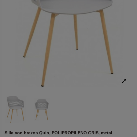
Silla con brazos Quin, POLIPROPILENO GRIS, metal