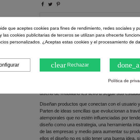
Puntuaciones y opiniones de nuestros clie
( 0.0 / 5) - 0 Opinión (es)
pide que aceptes cookies para fines de rendimiento, redes sociales y p
Sea el primero en compartirno
y las cookies publicitarias de terceros se utilizan para ofrecerte funcio
ncios personalizados. ¿Aceptas estas cookies y el procesamiento de d
clear
done_a
onfigurar
Rechazar
Descripción
Silla diseñada por Ramón Arnau (1984, Denia) y 
Política de priv
se conocimos en 2003 estudiando arquitectura y 
diseño de mobiliario les llevó a seguir sus estudio
Diseñan productos que conectan con el usuario y
Parten de ideas sencillas que evolucionan a trav
atemporales que no estén influenciadas por tend
diseño como una estrategia, una herramienta int
de las empresas y medio para aumentar su produ
ellos el diseño no es sólo tener una buena idea, si