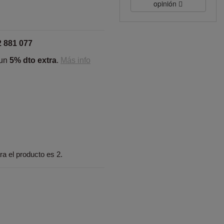
opinión
2 881 077
 un
5% dto extra
.
Más info
a el producto es 2.