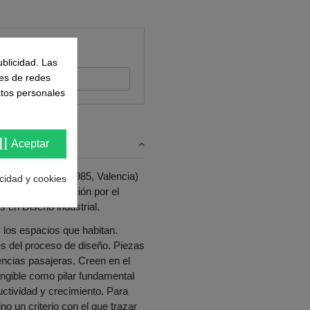
ntes
ublicidad. Las
s su opinión
nes de redes
atos personales
ll
Aceptar
Mariola Reyna (1985, Valencia)
acidad y cookies
más tarde su pasión por el
s en Diseño industrial.
 los espacios que habitan.
és del proceso de diseño. Piezas
encias pasajeras. Creen en el
angible como pilar fundamental
ctividad y crecimiento. Para
no un criterio con el que trazar