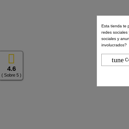
Esta tienda te 
redes sociales 
sociales y anu
involucrados?
tune
C
4.6
( Sobre 5 )