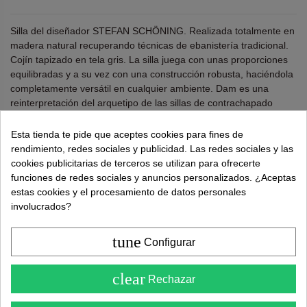
Silla del diseñador STEFAN SCHÖNING. Realizada totalmente en
madera natural recuperando técnicas de ebanistería tradicional.
Cojín tapizado en tela gris. La silla juega con unas proporciones
equilibradas y a su vez con una construcción robusta, haciéndola
completamente versátil en cualquier ambiente. Dam es una
reinterpretación del arquetipo de las sillas de contrachapado
desde una perspectiva moderna y actual.
Esta tienda te pide que aceptes cookies para fines de
Alto 78 cm. Ancho 50 cm. Profundo 54 cm.
rendimiento, redes sociales y publicidad. Las redes sociales y las
Altura al asiento 45 cm.
cookies publicitarias de terceros se utilizan para ofrecerte
funciones de redes sociales y anuncios personalizados. ¿Aceptas
¿Necesitas ayuda?
tel.
638 524 811
o
962 881 077
estas cookies y el procesamiento de datos personales
involucrados?
Recuerda utiliza "PROMO"
para obtener un
5% dto
extra
.
Más info
tune
Configurar
4.6
246,00 €
369,00 €
clear
Rechazar
( Sobre 5 )