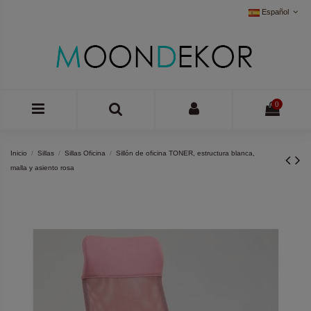
Español
0
Inicio
Sillas
Sillas Oficina
Sillón de oficina TONER, estructura blanca,
malla y asiento rosa