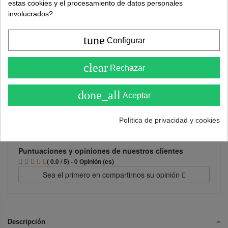
estas cookies y el procesamiento de datos personales
involucrados?
Añadir al carrito
tune
Configurar
4.6
clear
Rechazar
( Sobre 5 )
done_all
Aceptar
Política de privacidad y cookies
Puntuaciones y opiniones de nuestros clientes
( 0.0 / 5) - 0 Opinión (es)
Sea el primero en compartirnos su opinión
Descripción