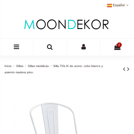
Español
0
Inicio
Sillas
Sillas metálicas
Silla TOLIX de acero, color blanco y
asiento madera pino.