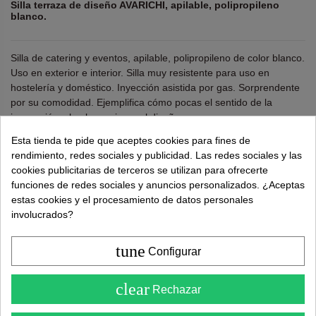
Silla terraza de diseño AVARICHI, apilable, polipropileno
blanco.
Silla de catering y eventos, apilable, polipropileno de color blanco.
Uso en exterior e interior. Silla muy resistente para uso en
hostelería y doméstico. Inyección asistida por gas. Sorprendente
por su comodidad. Ejemplifica cómo pocas el sentido de la
innovación y la elegancia en el diseño.
Alto: 92 cms. Ancho: 40 cms. Fondo: 43 cms.
Esta tienda te pide que aceptes cookies para fines de
rendimiento, redes sociales y publicidad. Las redes sociales y las
Altura del asiento: 46 cms.
cookies publicitarias de terceros se utilizan para ofrecerte
funciones de redes sociales y anuncios personalizados. ¿Aceptas
¿Necesitas ayuda?
tel.
638 524 811
o
962 881 077
estas cookies y el procesamiento de datos personales
involucrados?
Recuerda utiliza "PROMO"
para obtener un
5% dto
extra
.
Más info
tune
Configurar
4.6
36,00 €
clear
69,00 €
Rechazar
( Sobre 5 )