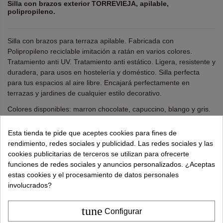
Silla con brazos exterior TORREVIEJA, apilable,
polipropileno.
Silla con brazos para terraza apilable. Fabricada con
Polipropileno reciclable imitación a ratán en varios colores.
Tratamiento anti UV. Tratamiento anti estático.
Ligera, resistente y
duradera,
para usos en hostelería y doméstico. Silla perfecta
para tus espacios al aire libre. Encajará perfectamente en
terrazas y jardines de cualquier estilo decorativo.
Colores disponibles: marron chocolate, capuccino, blango y gris.
Ancho: 59 cms. Fondo: 55 cms. Altura total: 84 cms.
Esta tienda te pide que aceptes cookies para fines de
rendimiento, redes sociales y publicidad. Las redes sociales y las
Colores
cookies publicitarias de terceros se utilizan para ofrecerte
Blanco
Chocolate
Gris Antracita
funciones de redes sociales y anuncios personalizados. ¿Aceptas
estas cookies y el procesamiento de datos personales
involucrados?
¿Necesitas ayuda?
tel.
638 524 811
o
962 881 077
tune
Configurar
Recuerda utiliza "PROMO"
para obtener un
5% dto
extra
.
Más info