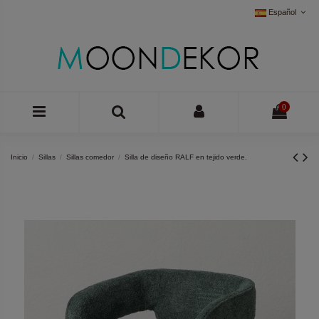
Español
0
Inicio
Sillas
Sillas comedor
Silla de diseño RALF en tejido verde.