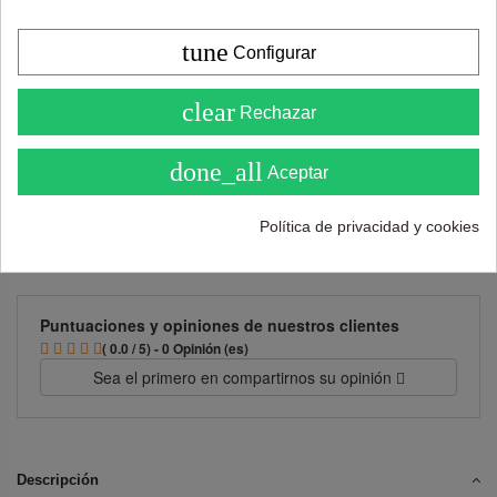
tune
Configurar
Añadir al carrito
4.6
clear
Rechazar
( Sobre 5 )
done_all
Aceptar
Política de privacidad y cookies
Puntuaciones y opiniones de nuestros clientes
( 0.0 / 5) - 0 Opinión (es)
Sea el primero en compartirnos su opinión
Descripción