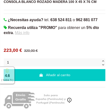
CONSOLA BLANCO ROZADO MADERA 100 X 45 X 76 CM
¿Necesitas ayuda?
tel.
638 524 811
o
962 881 077
Recuerda utiliza "PROMO"
para obtener un
5% dto
extra
.
Más info
223,00 €
320,00 €
Añadir al carrito
4.6
( Sobre 5 )