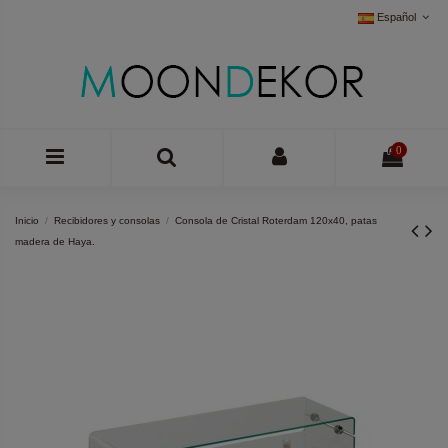
Español
0
Inicio
Recibidores y consolas
Consola de Cristal Roterdam 120x40, patas
madera de Haya.