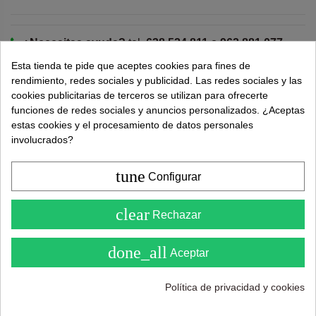
¿Necesitas ayuda?
tel.
638 524 811
o
962 881 077
Recuerda utiliza "PROMO"
para obtener un
5% dto
Esta tienda te pide que aceptes cookies para fines de
extra
.
Más info
rendimiento, redes sociales y publicidad. Las redes sociales y las
cookies publicitarias de terceros se utilizan para ofrecerte
funciones de redes sociales y anuncios personalizados. ¿Aceptas
estas cookies y el procesamiento de datos personales
390,00 €
involucrados?
tune
Configurar
Añadir al carrito
4.6
clear
Rechazar
( Sobre 5 )
done_all
Aceptar
Política de privacidad y cookies