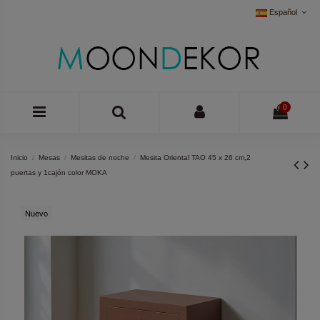
Español
0
Inicio
Mesas
Mesitas de noche
Mesita Oriental TAO 45 x 26 cm,2
puertas y 1cajón color MOKA
Nuevo