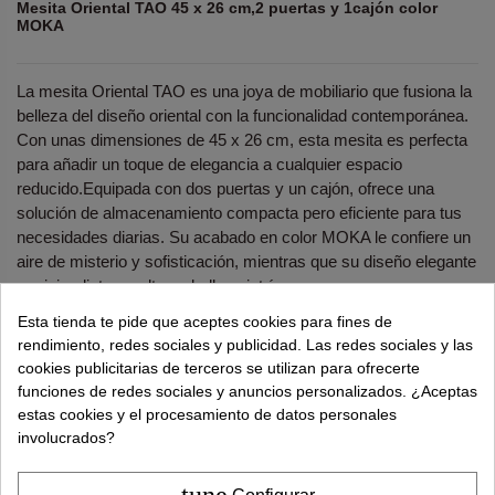
Mesita Oriental TAO 45 x 26 cm,2 puertas y 1cajón color
MOKA
La mesita Oriental TAO es una joya de mobiliario que fusiona la
belleza del diseño oriental con la funcionalidad contemporánea.
Con unas dimensiones de 45 x 26 cm, esta mesita es perfecta
para añadir un toque de elegancia a cualquier espacio
reducido.Equipada con dos puertas y un cajón, ofrece una
solución de almacenamiento compacta pero eficiente para tus
necesidades diarias. Su acabado en color MOKA le confiere un
aire de misterio y sofisticación, mientras que su diseño elegante
y minimalista resalta su belleza intrínseca.
Esta tienda te pide que aceptes cookies para fines de
¿Necesitas ayuda?
tel.
638 524 811
o
962 881 077
rendimiento, redes sociales y publicidad. Las redes sociales y las
cookies publicitarias de terceros se utilizan para ofrecerte
Recuerda utiliza "PROMO"
para obtener un
5% dto
funciones de redes sociales y anuncios personalizados. ¿Aceptas
extra
.
Más info
estas cookies y el procesamiento de datos personales
involucrados?
157,00 €
220,00 €
tune
Configurar