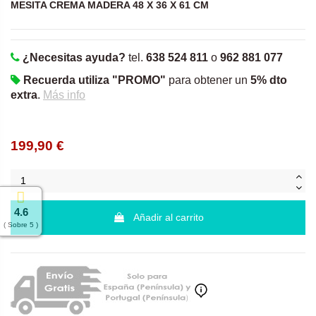
MESITA CREMA MADERA 48 X 36 X 61 CM
¿Necesitas ayuda?
tel.
638 524 811
o
962 881 077
Recuerda utiliza "PROMO"
para obtener un
5% dto
extra
.
Más info
199,90 €
4.6
Añadir al carrito
( Sobre 5 )