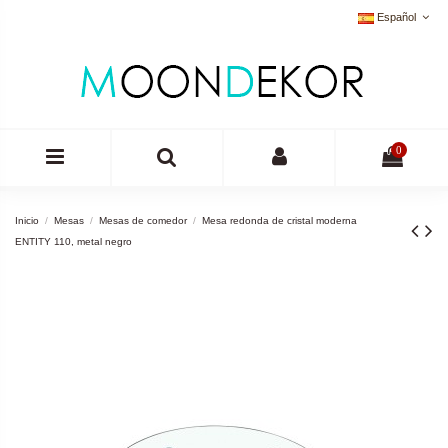
Español
0
Inicio
Mesas
Mesas de comedor
Mesa redonda de cristal moderna
ENTITY 110, metal negro