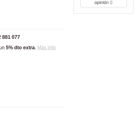
opinión
2 881 077
 un
5% dto extra
.
Más info