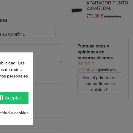
APARADOR PUNTO
210x47, DM...
773,00 €
1.160,00 €
ntes
s su opinión
Puntuaciones y
opiniones de
nuestros clientes
ublicidad. Las
nes de redes
( 0.0 / 5) - 0 Opinión (es)
atos personales
Sea el primero en
compartirnos su
opinión
ll
Aceptar
acidad y cookies