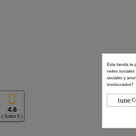
Esta tienda te 
redes sociales 
sociales y anu
involucrados?
tune
C
4.6
( Sobre 5 )