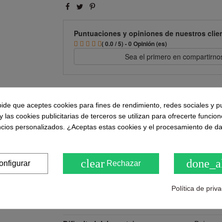
Puntuaciones y opiniones de nuestros clie
( 0.0 / 5) - 0 Opinión (es)
Sea el primero en compartirno
Detalles del producto
pide que aceptes cookies para fines de rendimiento, redes sociales y p
y las cookies publicitarias de terceros se utilizan para ofrecerte funcio
ncios personalizados. ¿Aceptas estas cookies y el procesamiento de d
Ancho
140
Profundo
40
clear
done_a
onfigurar
Rechazar
Color
Atracita
Peso
45,8 Kg
Política de priv
Requiere montaje (sí/no)
Si