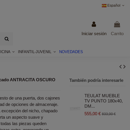
Español
Iniciar sesión
Carrito
ICINA
INFANTIL-JUVENIL
NOVEDADES
acado ANTRACITA OSCURO
También podría interesarle
TEULAT MUEBLE
sto de una puerta, dos cajones
TV PUNTO 180x40,
edad de opciones de almacenaje.
DM...
a excepción del nicho, chapado
555,00 €
833,00 €
orta un aspecto suave y
 todas las piezas queden
iezas extra, generando un