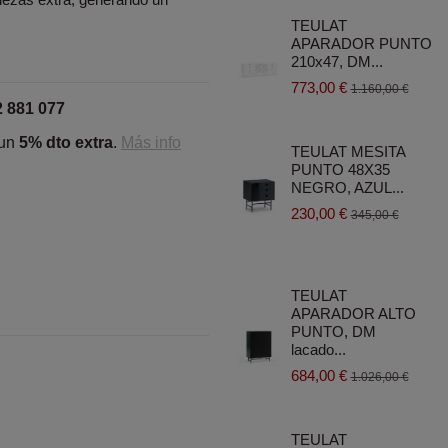
TEULAT
APARADOR PUNTO
210x47, DM...
773,00 €
1.160,00 €
2 881 077
 un
5% dto extra
.
Más info
TEULAT MESITA
PUNTO 48X35
NEGRO, AZUL...
230,00 €
345,00 €
TEULAT
APARADOR ALTO
PUNTO, DM
lacado...
684,00 €
1.026,00 €
TEULAT