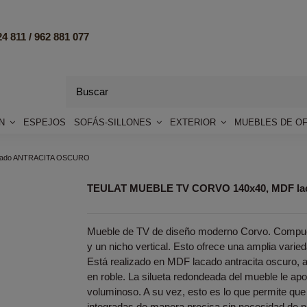
4 811 /
962 881 077
ÓN
ESPEJOS
SOFÁS-SILLONES
EXTERIOR
MUEBLES DE OF
cado ANTRACITA OSCURO
TEULAT MUEBLE TV CORVO 140x40, MDF l
Mueble de TV de diseño moderno Corvo. Compue
y un nicho vertical. Esto ofrece una amplia vari
Está realizado en MDF lacado antracita oscuro, 
en roble. La silueta redondeada del mueble le ap
voluminoso. A su vez, esto es lo que permite que
integradas de manera precisa sin necesidad de p