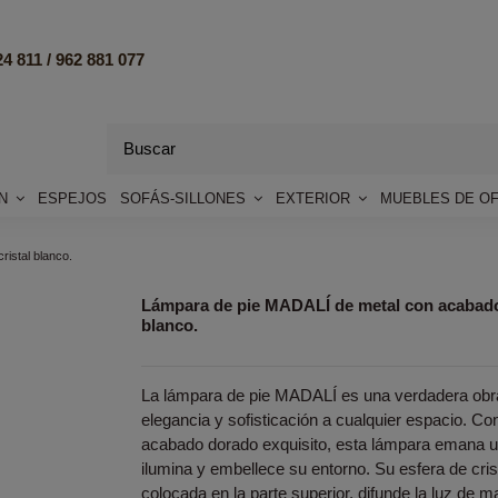
4 811 /
962 881 077
ÓN
ESPEJOS
SOFÁS-SILLONES
EXTERIOR
MUEBLES DE OF
istal blanco.
Lámpara de pie MADALÍ de metal con acabado 
blanco.
La lámpara de pie MADALÍ es una verdadera obra
elegancia y sofisticación a cualquier espacio. C
acabado dorado exquisito, esta lámpara emana un 
ilumina y embellece su entorno. Su esfera de cri
colocada en la parte superior, difunde la luz de 