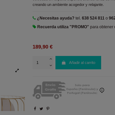
creando un ambiente acogedor y relajante.
¿Necesitas ayuda?
tel.
638 524 811
o
96
Recuerda utiliza "PROMO"
para obtener
189,90 €
Añadir al carrito