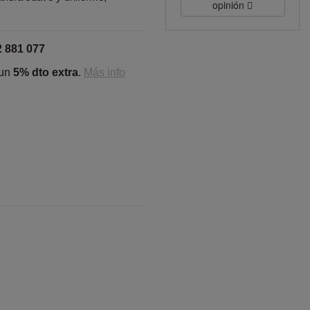
opinión
2 881 077
 un
5% dto extra
.
Más info