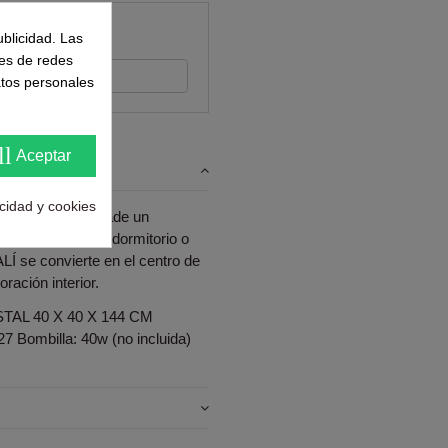
ntes
ublicidad. Las
nes de redes
s su opinión
atos personales
ll
Aceptar
acidad y cookies
no que también añade un
a en el salón, el dormitorio o
LÍ se convierte en el centro de
oración interior.
L 40 X 40 X 144 CM
E27 Bombilla: 40w (no incluida)