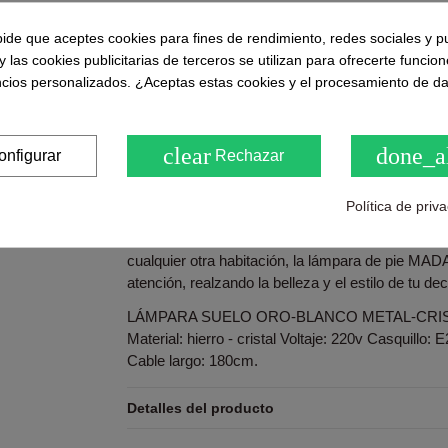
Puntuaciones y opiniones de nuestros clie
pide que aceptes cookies para fines de rendimiento, redes sociales y p
( 0.0 / 5) - 0 Opinión (es)
y las cookies publicitarias de terceros se utilizan para ofrecerte funcio
Sea el primero en compartirno
ncios personalizados. ¿Aceptas estas cookies y el procesamiento de d
clear
done_a
onfigurar
Rechazar
Descripción
Política de priv
Esta lámpara de pie no solo ilumina tu hogar, si
elemento decorativo de gran impacto visual. Ya se
cualquier otra habitación, la lámpara de pie MADA
atención, realzando la belleza y el estilo de tu dec
LÁMPARA SUELO ORO-BLANCO METAL-CRISTA
Material: hierro - cristal Voltaje: 220v Casquillo: 
Cable largo: 180cm.
Detalles del producto