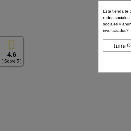
Esta tienda te 
redes sociales 
sociales y anu
involucrados?
tune
C
4.6
( Sobre 5 )