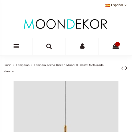
Español
0
Inicio
Lámparas
Lámpara Techo Diseño Mirror 30, Cristal Metalizado
dorado