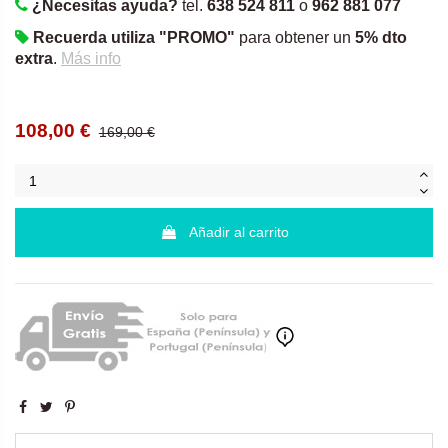
¿Necesitas ayuda?
tel.
638 524 811
o
962 881 077
Recuerda utiliza "PROMO"
para obtener un
5% dto
extra
.
Más info
108,00 €
169,00 €
Añadir al carrito