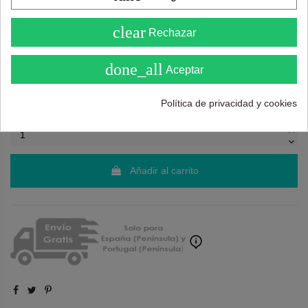
¿Necesitas ayuda?
tel.
638 524 811
o
962 881 077
4.6
clear
Rechazar
Recuerda utiliza "PROMO"
para obtener un
5% dto
( Sobre 5 )
extra
.
Más info
done_all
Aceptar
163,00 €
295,00 €
Política de privacidad y cookies
Añadir al carrito