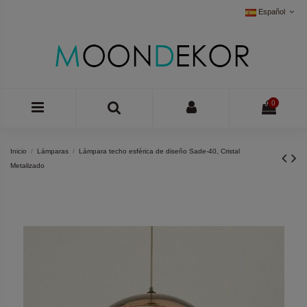
Español
0
Inicio
Lámparas
Lámpara techo esférica de diseño Sade-40, Cristal
Metalizado