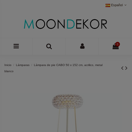
Español
0
Inicio
Lámparas
Lámpara de pie CABO 50 x 152 cm, acrilico, metal
blanco