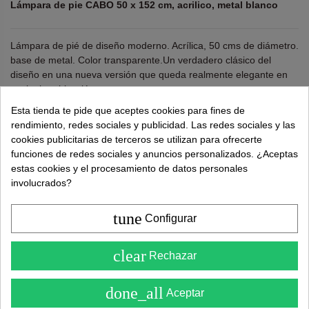
Lámpara de pie CABO 50 x 152 cm, acrilico, metal blanco
Lámpara de pié de diseño moderno. Acrílica, 50 cms de diámetro.
base de metal. Color transparente.Un verdadero clásico del
diseño en una nueva versión que queda realmente elegante en
cualquier ubicación.
Esta tienda te pide que aceptes cookies para fines de
Bombilla E-27 no incluida.
rendimiento, redes sociales y publicidad. Las redes sociales y las
Alto 152 cm. Ancho 50 cm. Profundo 50 cm.
cookies publicitarias de terceros se utilizan para ofrecerte
funciones de redes sociales y anuncios personalizados. ¿Aceptas
estas cookies y el procesamiento de datos personales
¿Necesitas ayuda?
tel.
638 524 811
o
962 881 077
involucrados?
Recuerda utiliza "PROMO"
para obtener un
5% dto
extra
.
Más info
tune
Configurar
4.6
clear
266,00 €
Rechazar
595,00 €
( Sobre 5 )
done_all
Aceptar