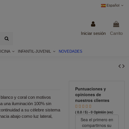
Español
Iniciar sesión
Carrito
ICINA
INFANTIL-JUVENIL
NOVEDADES
Puntuaciones y
opiniones de
 blanco y coral con motivos
nuestros clientes
na una iluminación 100% sin
ontinuidad a su célebre sistema
( 0.0 / 5) - 0 Opinión (es)
hacia abajo como luz lateral,
Sea el primero en
compartirnos su