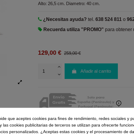
Alto: 26,5 cm. Diametro: 40 cm.
¿Necesitas ayuda?
tel.
638 524 811
o
96
Recuerda utiliza "PROMO"
para obtener
129,00 €
259,00 €
Añadir al carrito
pide que aceptes cookies para fines de rendimiento, redes sociales y p
y las cookies publicitarias de terceros se utilizan para ofrecerte funcio
ncios personalizados. ¿Aceptas estas cookies y el procesamiento de d