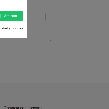
ntes
ll
Aceptar
s su opinión
acidad y cookies
Contacta con nosotros