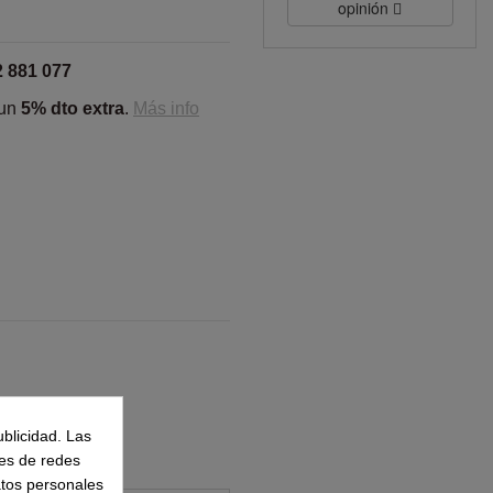
opinión
2 881 077
 un
5% dto extra
.
Más info
ublicidad. Las
nes de redes
atos personales