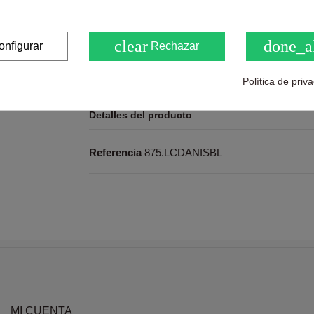
Puntuaciones y opiniones de nuestros clie
( 0.0 / 5) - 0 Opinión (es)
clear
done_a
onfigurar
Rechazar
Sea el primero en compartirno
Política de priv
Detalles del producto
Referencia
875.LCDANISBL
MI CUENTA