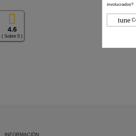
involucrados?
tune
C
4.6
( Sobre 5 )
INFORMACIÓN