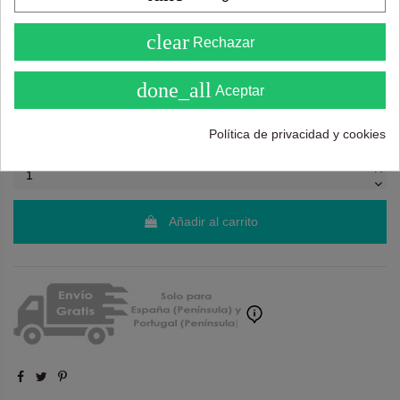
¿Necesitas ayuda?
tel.
638 524 811
o
962 881 077
4.6
clear
Rechazar
Recuerda utiliza "PROMO"
para obtener un
5% dto
( Sobre 5 )
extra
.
Más info
done_all
Aceptar
105,00 €
159,00 €
Política de privacidad y cookies
Añadir al carrito