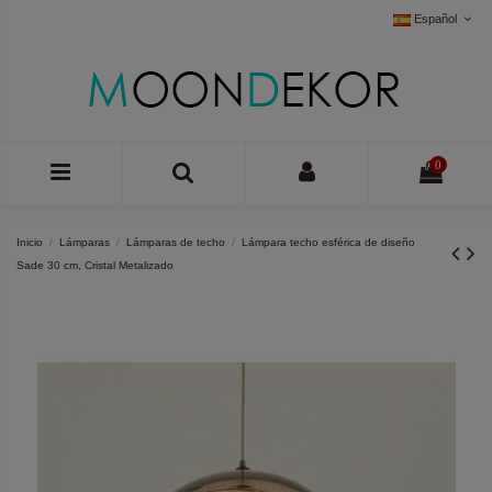
Español
0
Inicio
Lámparas
Lámparas de techo
Lámpara techo esférica de diseño
Sade 30 cm, Cristal Metalizado