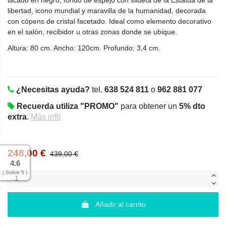
lacado en negro, fondo de espejo con
silueta de la Estatua de la
libertad, icono mundial y maravilla de la humanidad, decorada
con
cópens de cristal facetado. Ideal como elemento decorativo
en el salón, recibidor u otras zonas donde se ubique.
Altura: 80 cm. Ancho: 120cm. Profundo: 3,4 cm.
¿Necesitas ayuda?
tel.
638 524 811
o
962 881 077
Recuerda utiliza "PROMO"
para obtener un
5% dto
extra
.
Más info
248,00 €
439,00 €
4.6
( Sobre 5 )
Añadir al carrito