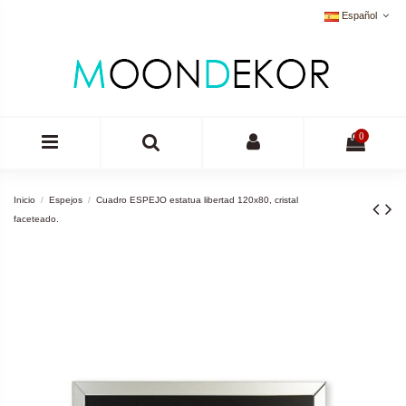
Español
0
Inicio
Espejos
Cuadro ESPEJO estatua libertad 120x80, cristal
faceteado.