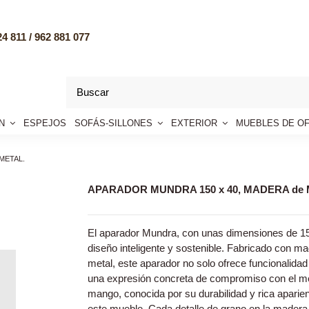
4 811 /
962 881 077
ÓN
ESPEJOS
SOFÁS-SILLONES
EXTERIOR
MUEBLES DE OF
METAL.
APARADOR MUNDRA 150 x 40, MADERA de 
El aparador Mundra, con unas dimensiones de 15
diseño inteligente y sostenible. Fabricado con 
metal, este aparador no solo ofrece funcionalidad
una expresión concreta de compromiso con el m
mango, conocida por su durabilidad y rica aparien
este mueble. Cada detalle de grano en la madera