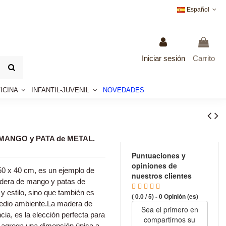
Español
Iniciar sesión
Carrito
ICINA
INFANTIL-JUVENIL
NOVEDADES
MANGO y PATA de METAL.
Puntuaciones y
opiniones de
0 x 40 cm, es un ejemplo de
nuestros clientes
madera de mango y patas de
 y estilo, sino que también es
( 0.0 / 5) - 0 Opinión (es)
edio ambiente.La madera de
Sea el primero en
cia, es la elección perfecta para
compartirnos su
 agrega una dimensión única a