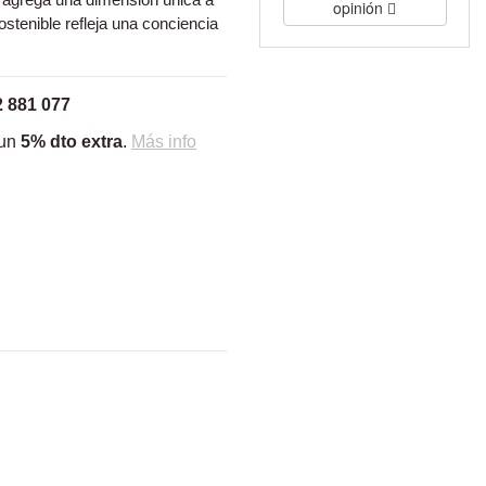
opinión
ostenible refleja una conciencia
2 881 077
 un
5% dto extra
.
Más info