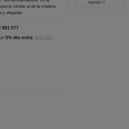
opinión
aspecto similar al de la madera
a y elegante.
2 881 077
 un
5% dto extra
.
Más info