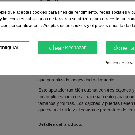
pide que aceptes cookies para fines de rendimiento, redes sociales y p
Puntuaciones y opiniones de nuestros clie
y las cookies publicitarias de terceros se utilizan para ofrecerte funcio
( 0.0 / 5) - 0 Opinión (es)
ncios personalizados. ¿Aceptas estas cookies y el procesamiento de d
Sea el primero en compartirno
clear
done_a
onfigurar
Rechazar
Descripción
Política de priv
El aparador Bocami está hecho de melamina, un m
que garantiza la longevidad del mueble.
Este aparador también cuenta con tres cajones y
un amplio espacio de almacenamiento para guarda
tamaños y formas. Los cajones y puertas tienen
que evita el ruido y el desgaste prematuro del mu
Detalles del producto