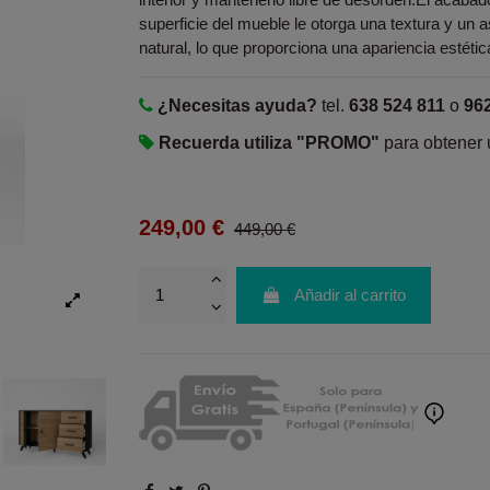
superficie del mueble le otorga una textura y un 
natural, lo que proporciona una apariencia estétic
¿Necesitas ayuda?
tel.
638 524 811
o
96
Recuerda utiliza "PROMO"
para obtener
249,00 €
449,00 €
Añadir al carrito