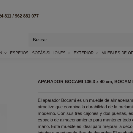
4 811 /
962 881 077
ÓN
ESPEJOS
SOFÁS-SILLONES
EXTERIOR
MUEBLES DE OF
APARADOR BOCAMI 136,3 x 40 cm, BOCAM
El aparador Bocami es un mueble de almacenamie
atractivo que combina la durabilidad de la melam
moderno. Con sus tres cajones y dos puertas, est
espacio de almacenamiento para mantener todo o
mano. Este mueble es ideal para mejorar la deco
interior y mantenerlo libre de desorden.El acaba