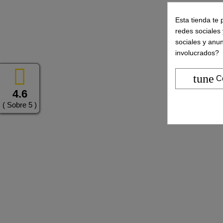
Esta tienda te 
redes sociales 
sociales y anu
involucrados?
tune
C
4.6
( Sobre 5 )