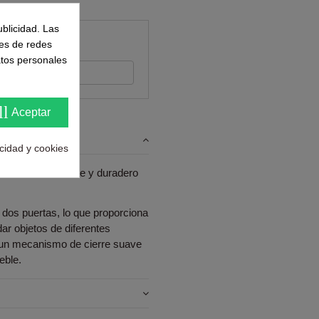
ublicidad. Las
ntes
nes de redes
atos personales
s su opinión
ll
Aceptar
acidad y cookies
aterial resistente y duradero
 dos puertas, lo que proporciona
r objetos de diferentes
 un mecanismo de cierre suave
eble.