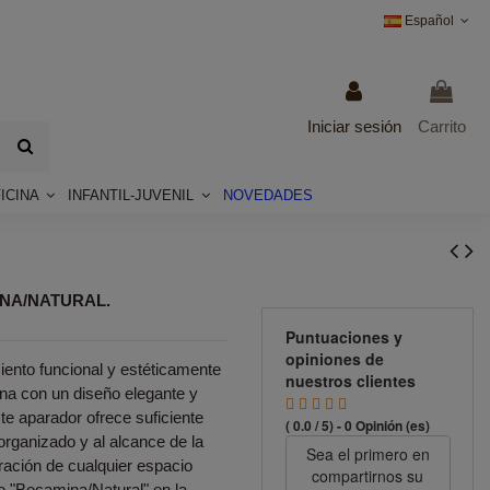
Español
Iniciar sesión
Carrito
ICINA
INFANTIL-JUVENIL
NOVEDADES
INA/NATURAL.
Puntuaciones y
opiniones de
nto funcional y estéticamente
nuestros clientes
ina con un diseño elegante y
e aparador ofrece suficiente
( 0.0 / 5) - 0 Opinión (es)
rganizado y al alcance de la
Sea el primero en
ración de cualquier espacio
compartirnos su
do "Bocamina/Natural" en la