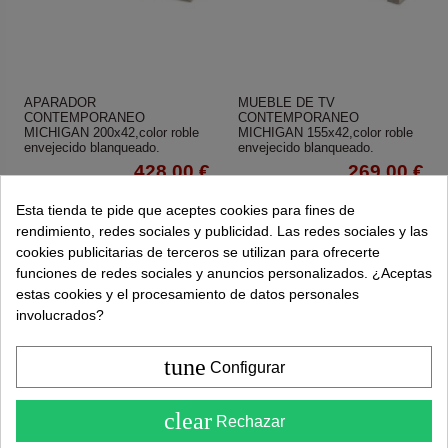
APARADOR
MUEBLE DE TV
CONTEMPORANEO
CONTEMPORANEO
MICHIGAN 200x42,color roble
MICHIGAN 155x42,color roble
envejecido blanqueado.
envejecido blanqueado.
428,00 €
269,00 €
595,00 €
395,00 €
Esta tienda te pide que aceptes cookies para fines de
rendimiento, redes sociales y publicidad. Las redes sociales y las
Añadir al carrito
Añadir al carrito
cookies publicitarias de terceros se utilizan para ofrecerte
funciones de redes sociales y anuncios personalizados. ¿Aceptas
estas cookies y el procesamiento de datos personales
involucrados?
tune
Configurar
4.6
clear
Rechazar
( Sobre 5 )