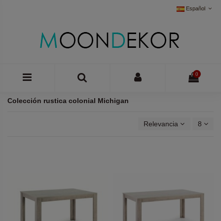
Español
0
Colección rustica colonial Michigan
Relevancia
8