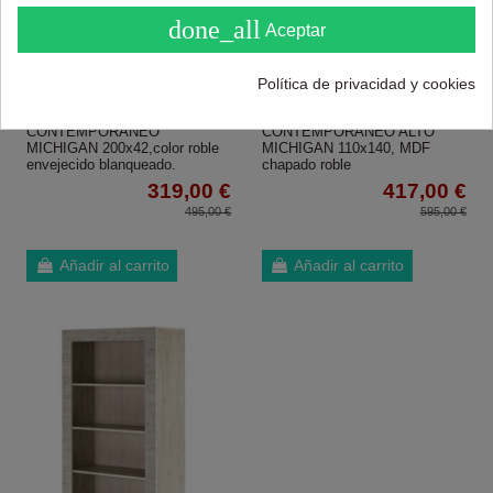
done_all
Aceptar
Política de privacidad y cookies
MUEBLE DE TV
APARADOR
CONTEMPORANEO
CONTEMPORANEO ALTO
MICHIGAN 200x42,color roble
MICHIGAN 110x140, MDF
envejecido blanqueado.
chapado roble
319,00 €
417,00 €
495,00 €
595,00 €
Añadir al carrito
Añadir al carrito