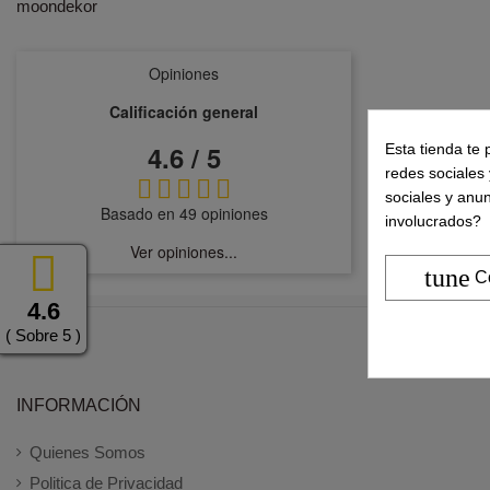
moondekor
Opiniones
Calificación general
4.6 / 5
Esta tienda te 
redes sociales 
sociales y anu
Basado en 49 opiniones
involucrados?
Ver opiniones...
tune
C
4.6
( Sobre 5 )
INFORMACIÓN
Quienes Somos
Politica de Privacidad