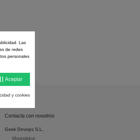
ublicidad. Las
nes de redes
atos personales
ll
Aceptar
acidad y cookies
Contacta con nosotros
Geek Devops S.L.
Moondekor