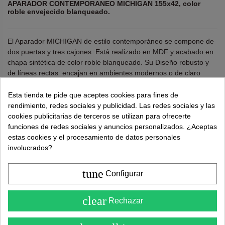
APARADOR CONTEMPORANEO MICHIGAN 155x42, color
roble envejecido blanqueado.
El Aparador MICHIGAN de estilo contemporáneo se compone de
dos puertas y tres cajones. Está realizado en MDF y acabado en
chapa sintética de color roble blanqueado. Su Diseño robusto y
de líneas rectas encajan en ambientes modernos o de claro
estilo nórdico.
Esta tienda te pide que aceptes cookies para fines de
Requiere Montaje.
rendimiento, redes sociales y publicidad. Las redes sociales y las
Altura: 85 cm. Ancho:155cm. Profundo:42cm.
cookies publicitarias de terceros se utilizan para ofrecerte
funciones de redes sociales y anuncios personalizados. ¿Aceptas
estas cookies y el procesamiento de datos personales
involucrados?
¿Necesitas ayuda?
tel.
638 524 811
o
962 881 077
Recuerda utiliza "PROMO"
para obtener un
5% dto
tune
Configurar
extra
.
Más info
4.6
clear
Rechazar
( Sobre 5 )
418,00 €
595,00 €